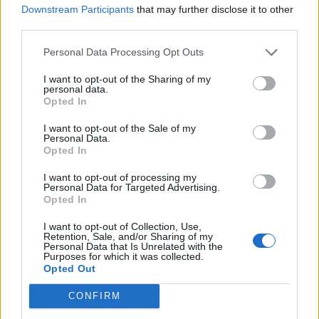
Ανάλυση IISS: Η Ευρώπη
Η Τουρκία προ
Downstream Participants
that may further disclose it to other
δεν είναι προετοιμασμένη
στο Αιγαίο με 
third parties.
για επιθέσεις της Ρωσίας
και παραβιάσει
με μη επανδρωμένα
επανδρωμένα 
Personal Data Processing Opt Outs
αεροσκάφη
I want to opt-out of the Sharing of my
personal data.
Opted In
ΔΙΑΦΗΜΙΣΗ
I want to opt-out of the Sale of my
Personal Data.
Opted In
I want to opt-out of processing my
Personal Data for Targeted Advertising.
Opted In
I want to opt-out of Collection, Use,
Retention, Sale, and/or Sharing of my
Personal Data that Is Unrelated with the
Purposes for which it was collected.
Opted Out
CONFIRM