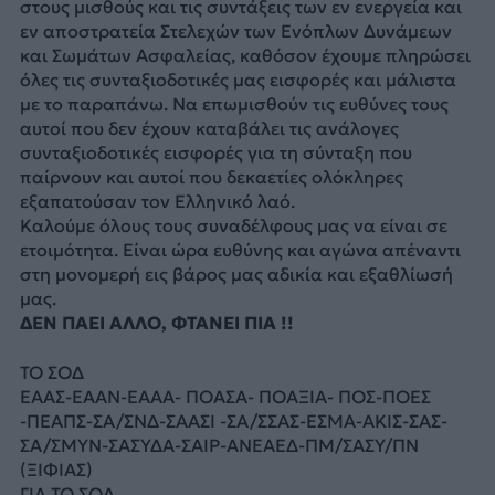
στους μισθούς και τις συντάξεις των εν ενεργεία και
εν αποστρατεία Στελεχών των Ενόπλων Δυνάμεων
και Σωμάτων Ασφαλείας, καθόσον έχουμε πληρώσει
όλες τις συνταξιοδοτικές μας εισφορές και μάλιστα
με το παραπάνω. Να επωμισθούν τις ευθύνες τους
αυτοί που δεν έχουν καταβάλει τις ανάλογες
συνταξιοδοτικές εισφορές για τη σύνταξη που
παίρνουν και αυτοί που δεκαετίες ολόκληρες
εξαπατούσαν τον Ελληνικό λαό.
Καλούμε όλους τους συναδέλφους μας να είναι σε
ετοιμότητα. Είναι ώρα ευθύνης και αγώνα απέναντι
στη μονομερή εις βάρος μας αδικία και εξαθλίωσή
μας.
ΔΕΝ ΠΑΕΙ ΑΛΛΟ, ΦΤΑΝΕΙ ΠΙΑ !!
ΤΟ ΣΟΔ
ΕΑΑΣ-ΕΑΑΝ-ΕΑΑΑ- ΠΟΑΣΑ- ΠΟΑΞΙΑ- ΠΟΣ-ΠΟΕΣ
-ΠΕΑΠΣ-ΣΑ/ΣΝΔ-ΣΑΑΣΙ -ΣΑ/ΣΣΑΣ-ΕΣΜΑ-ΑΚΙΣ-ΣΑΣ-
ΣΑ/ΣΜΥΝ-ΣΑΣΥΔΑ-ΣΑΙΡ-ΑΝΕΑΕΔ-ΠΜ/ΣΑΣΥ/ΠΝ
(ΞΙΦΙΑΣ)
ΓΙΑ ΤΟ ΣΟΔ