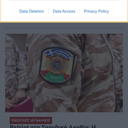
Data Deletion
Data Access
Privacy Policy
ΣΧΕΤΙΚΑ ΑΡΘΡΑ
ΕΝΟΠΛΕΣ ΔΥΝΑΜΕΙΣ
Patriot στη Σαουδική Αραβία: Η