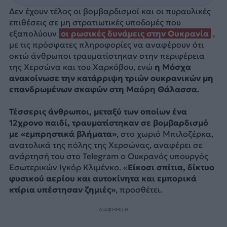
Δεν έχουν τέλος οι βομβαρδισμοί και οι πυραυλικές
επιθέσεις σε μη στρατιωτικές υποδομές που
εξαπολύουν
οι ρωσικές δυνάμεις στην Ουκρανία
,
με τις πρόσφατες πληροφορίες να αναφέρουν ότι
οκτώ άνθρωποι τραυματίστηκαν στην περιφέρεια
της Χερσώνα και του Χαρκόβου, ενώ
η Μόσχα
ανακοίνωσε την κατάρριψη τριών ουκρανικών μη
επανδρωμένων σκαφών στη Μαύρη Θάλασσα.
Τέσσερις άνθρωποι, μεταξύ των οποίων ένα
12χρονο παιδί, τραυματίστηκαν σε βομβαρδισμό
με «εμπρηστικά βλήματα»
, στο χωριό Μπιλοζέρκα,
ανατολικά της πόλης της Χερσώνας, αναφέρει σε
ανάρτησή του στο Telegram ο Ουκρανός υπουργός
Εσωτερικών Ιγκόρ Κλιμένκο. «
Είκοσι σπίτια, δίκτυο
φυσικού αερίου και αυτοκίνητα και εμπορικά
κτίρια υπέστησαν ζημιές»
, προσθέτει.
ΔΙΑΦΗΜΙΣΗ