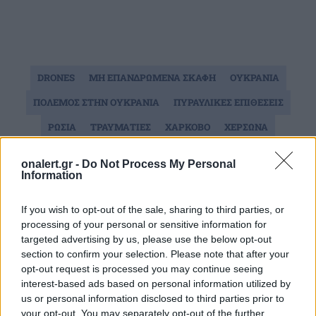
DRONES
ΜΗ ΕΠΑΝΔΡΩΜΕΝΑ ΣΚΑΦΗ
ΟΥΚΡΑΝΙΑ
ΠΟΛΕΜΟΣ ΣΤΗΝ ΟΥΚΡΑΝΙΑ
ΠΥΡΑΥΛΙΚΕΣ ΕΠΙΘΕΣΕΙΣ
ΡΩΣΙΑ
ΤΡΑΥΜΑΤΙΕΣ
ΧΑΡΚΟΒΟ
ΧΕΡΣΩΝΑ
onalert.gr -
Do Not Process My Personal
Ακολουθήστε το onalert.gr στο
Google
Information
News
και μάθετε πρώτοι όλες τις ειδήσεις
για την άμυνα.
If you wish to opt-out of the sale, sharing to third parties, or
processing of your personal or sensitive information for
targeted advertising by us, please use the below opt-out
section to confirm your selection. Please note that after your
opt-out request is processed you may continue seeing
Διάβασε επίσης
interest-based ads based on personal information utilized by
us or personal information disclosed to third parties prior to
your opt-out. You may separately opt-out of the further