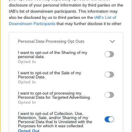
disclosure of your personal information by third parties on the
IAB’s list of downstream participants. This information may
also be disclosed by us to third parties on the
IAB’s List of
Downstream Participants
that may further disclose it to other
third parties.
Personal Data Processing Opt Outs
Patriot στη Σαουδική
Αιγαίο: Πέντε 
I want to opt-out of the Sharing of my
Αραβία: Κάθε μήνα
και επτά παραβ
personal data.
επαναξιολογείται η
τρία τουρκικά 
Opted In
ελληνική παρουσία –
επανδρωμένα 
I want to opt-out of the Sale of my
Μήνυμα της Αθήνας στο
Personal Data.
Ριάντ
Opted In
I want to opt-out of processing my
Personal Data for Targeted Advertising.
Opted In
ΔΙΑΦΗΜΙΣΗ
I want to opt-out of Collection, Use,
Retention, Sale, and/or Sharing of my
Personal Data that Is Unrelated with the
Purposes for which it was collected.
Opted Out