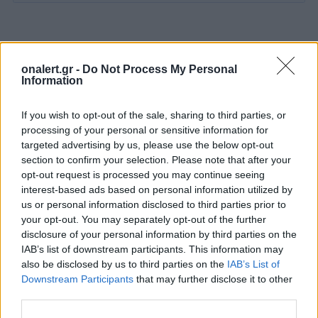
Διάβασε επίσης
onalert.gr -
Do Not Process My Personal
Information
If you wish to opt-out of the sale, sharing to third parties, or
processing of your personal or sensitive information for
targeted advertising by us, please use the below opt-out
section to confirm your selection. Please note that after your
opt-out request is processed you may continue seeing
interest-based ads based on personal information utilized by
Patriot στη Σαουδική
Ιράν: «Κλειστά
us or personal information disclosed to third parties prior to
your opt-out. You may separately opt-out of the further
Αραβία: Η στρατηγική της
παραμένουν τα
disclosure of your personal information by third parties on the
Αθήνας απέναντι στον
Ορμούζ μέχρι 
IAB’s list of downstream participants. This information may
«επιτήδειο ουδέτερο» –
αποδεχτούν το
also be disclosed by us to third parties on the
IAB’s List of
Συμμαχίες με Ισραήλ,
μας»
Downstream Participants
that may further disclose it to other
Ινδία και Εμιράτα
third parties.