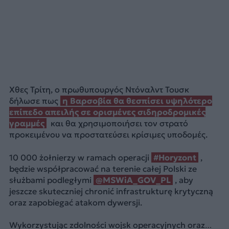
Χθες Τρίτη, ο πρωθυπουργός Ντόναλντ Τουσκ
δήλωσε πως
η Βαρσοβία θα θεσπίσει υψηλότερο
επίπεδο απειλής σε ορισμένες σιδηροδρομικές
γραμμές
και θα χρησιμοποιήσει τον στρατό
προκειμένου να προστατεύσει κρίσιμες υποδομές.
10 000 żołnierzy w ramach operacji
#Horyzont
,
będzie współpracować na terenie całej Polski ze
służbami podległymi
@MSWiA_GOV_PL
, aby
jeszcze skuteczniej chronić infrastrukturę krytyczną
oraz zapobiegać atakom dywersji.
Wykorzystując zdolności wojsk operacyjnych oraz…