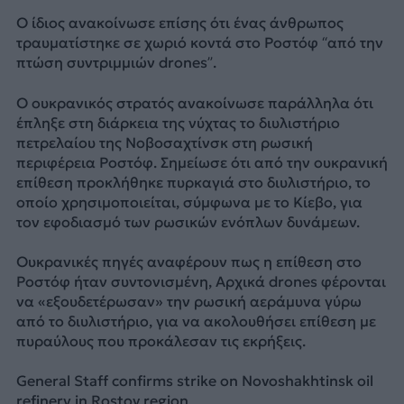
Ο ίδιος ανακοίνωσε επίσης ότι ένας άνθρωπος
τραυματίστηκε σε χωριό κοντά στο Ροστόφ “από την
πτώση συντριμμιών drones”.
Ο ουκρανικός στρατός ανακοίνωσε παράλληλα ότι
έπληξε στη διάρκεια της νύχτας το διυλιστήριο
πετρελαίου της Νοβοσαχτίνσκ στη ρωσική
περιφέρεια Ροστόφ. Σημείωσε ότι από την ουκρανική
επίθεση προκλήθηκε πυρκαγιά στο διυλιστήριο, το
οποίο χρησιμοποιείται, σύμφωνα με το Κίεβο, για
τον εφοδιασμό των ρωσικών ενόπλων δυνάμεων.
Ουκρανικές πηγές αναφέρουν πως η επίθεση στο
Ροστόφ ήταν συντονισμένη, Αρχικά drones φέρονται
να «εξουδετέρωσαν» την ρωσική αεράμυνα γύρω
από το διυλιστήριο, για να ακολουθήσει επίθεση με
πυραύλους που προκάλεσαν τις εκρήξεις.
General Staff confirms strike on Novoshakhtinsk oil
refinery in Rostov region