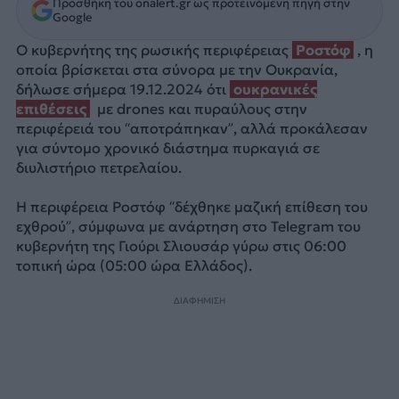
Προσθήκη του onalert.gr ως προτεινόμενη πηγή στην
Google
Ο κυβερνήτης της ρωσικής περιφέρειας
Ροστόφ
, η
οποία βρίσκεται στα σύνορα με την Ουκρανία,
δήλωσε σήμερα 19.12.2024 ότι
ουκρανικές
επιθέσεις
με drones και πυραύλους στην
περιφέρειά του “αποτράπηκαν”, αλλά προκάλεσαν
για σύντομο χρονικό διάστημα πυρκαγιά σε
διυλιστήριο πετρελαίου.
Η περιφέρεια Ροστόφ “δέχθηκε μαζική επίθεση του
εχθρού”, σύμφωνα με ανάρτηση στο Telegram του
κυβερνήτη της Γιούρι Σλιουσάρ γύρω στις 06:00
τοπική ώρα (05:00 ώρα Ελλάδος).
ΔΙΑΦΗΜΙΣΗ