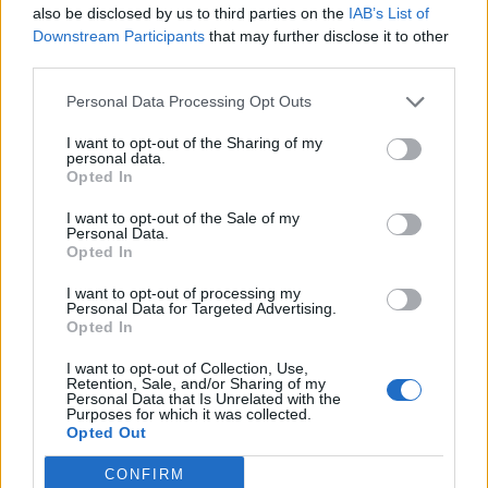
also be disclosed by us to third parties on the
IAB’s List of
Downstream Participants
that may further disclose it to other
DRONES
ISKANDER-M
KH-59
ΔΙΥΛΙΣΤΗΡΙΟ
third parties.
ΠΟΛΕΜΟΣ ΣΤΗΝ ΟΥΚΡΑΝΙΑ
ΡΟΣΤΟΦ
ΡΩΣΙΑ
Personal Data Processing Opt Outs
I want to opt-out of the Sharing of my
Ακολουθήστε το onalert.gr στο
Google
personal data.
Opted In
News
και μάθετε πρώτοι όλες τις ειδήσεις
για την άμυνα.
I want to opt-out of the Sale of my
Personal Data.
Opted In
I want to opt-out of processing my
Personal Data for Targeted Advertising.
Διάβασε επίσης
Opted In
I want to opt-out of Collection, Use,
Retention, Sale, and/or Sharing of my
Personal Data that Is Unrelated with the
Purposes for which it was collected.
Opted Out
CONFIRM