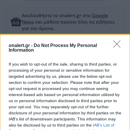
Ακολουθήστε το onalert.gr στο
Google
News
και μάθετε πρώτοι όλες τις ειδήσεις
για την άμυνα.
onalert.gr -
Do Not Process My Personal
Information
Διάβασε επίσης
If you wish to opt-out of the sale, sharing to third parties, or
processing of your personal or sensitive information for
targeted advertising by us, please use the below opt-out
section to confirm your selection. Please note that after your
opt-out request is processed you may continue seeing
interest-based ads based on personal information utilized by
us or personal information disclosed to third parties prior to
your opt-out. You may separately opt-out of the further
disclosure of your personal information by third parties on the
Ισραήλ: Ο στρατός θα
Ο Νετανιάχου
IAB’s list of downstream participants. This information may
also be disclosed by us to third parties on the
IAB’s List of
παραμείνει επ’ αόριστον
επισκέφθηκε ι