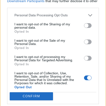
Downstream Participants
that may further disclose it to other
στις ζώνες ασφαλείας σε
στρατεύματα στ
third parties.
Συρία, Λίβανο και Λωρίδα
Λίβανο: «Όσο η
της Γάζας
είναι εδώ, θα 
Personal Data Processing Opt Outs
I want to opt-out of the Sharing of my
personal data.
ΔΙΑΦΗΜΙΣΗ
Opted In
I want to opt-out of the Sale of my
Personal Data.
Opted In
I want to opt-out of processing my
Personal Data for Targeted Advertising.
Opted In
I want to opt-out of Collection, Use,
Retention, Sale, and/or Sharing of my
Personal Data that Is Unrelated with the
Purposes for which it was collected.
Opted Out
CONFIRM