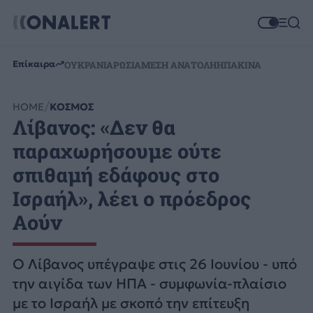
Επίκαιρα
ΟΥΚΡΑΝΙΑ
ΡΩΣΙΑ
ΜΕΣΗ ΑΝΑΤΟΛΗ
ΗΠΑ
ΚΙΝΑ
HOME
ΚΟΣΜΟΣ
Λίβανος: «Δεν θα
παραχωρήσουμε ούτε
σπιθαμή εδάφους στο
Ισραήλ», λέει ο πρόεδρος
Αούν
Ο Λίβανος υπέγραψε στις 26 Ιουνίου - υπό
την αιγίδα των ΗΠΑ - συμφωνία-πλαίσιο
με το Ισραήλ με σκοπό την επίτευξη