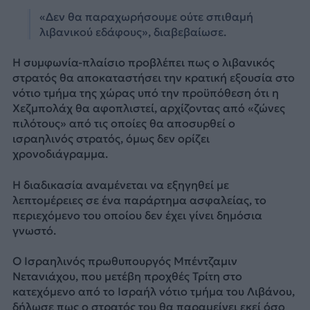
«Δεν θα παραχωρήσουμε ούτε σπιθαμή
λιβανικού εδάφους», διαβεβαίωσε.
Η συμφωνία-πλαίσιο προβλέπει πως ο λιβανικός
στρατός θα αποκαταστήσει την κρατική εξουσία στο
νότιο τμήμα της χώρας υπό την προϋπόθεση ότι η
Χεζμπολάχ θα αφοπλιστεί, αρχίζοντας από «ζώνες
πιλότους» από τις οποίες θα αποσυρθεί ο
ισραηλινός στρατός, όμως δεν ορίζει
χρονοδιάγραμμα.
Η διαδικασία αναμένεται να εξηγηθεί με
λεπτομέρειες σε ένα παράρτημα ασφαλείας, το
περιεχόμενο του οποίου δεν έχει γίνει δημόσια
γνωστό.
Ο Ισραηλινός πρωθυπουργός Μπέντζαμιν
Νετανιάχου, που μετέβη προχθές Τρίτη στο
κατεχόμενο από το Ισραήλ νότιο τμήμα του Λιβάνου,
δήλωσε πως ο στρατός του θα παραμείνει εκεί όσο