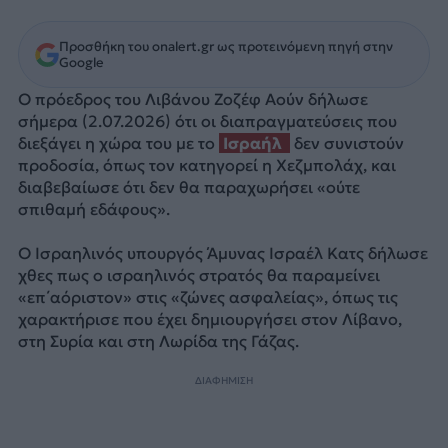
Προσθήκη του onalert.gr ως προτεινόμενη πηγή στην
Google
Ο πρόεδρος του Λιβάνου Ζοζέφ Αούν δήλωσε
σήμερα (2.07.2026) ότι οι διαπραγματεύσεις που
διεξάγει η χώρα του με το
Ισραήλ
δεν συνιστούν
προδοσία, όπως τον κατηγορεί η Χεζμπολάχ, και
διαβεβαίωσε ότι δεν θα παραχωρήσει «ούτε
σπιθαμή εδάφους».
Ο Ισραηλινός υπουργός Άμυνας Ισραέλ Κατς δήλωσε
χθες πως ο ισραηλινός στρατός θα παραμείνει
«επ΄αόριστον» στις «ζώνες ασφαλείας», όπως τις
χαρακτήρισε που έχει δημιουργήσει στον Λίβανο,
στη Συρία και στη Λωρίδα της Γάζας.
ΔΙΑΦΗΜΙΣΗ