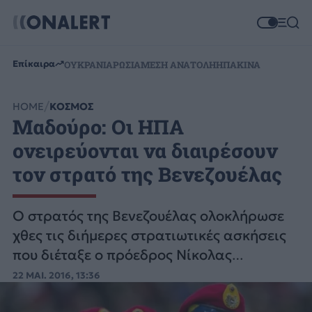
Επίκαιρα
ΟΥΚΡΑΝΙΑ
ΡΩΣΙΑ
ΜΕΣΗ ΑΝΑΤΟΛΗ
ΗΠΑ
ΚΙΝΑ
HOME
ΚΟΣΜΟΣ
Μαδούρο: Οι ΗΠΑ
ονειρεύονται να διαιρέσουν
τον στρατό της Βενεζουέλας
Ο στρατός της Βενεζουέλας ολοκλήρωσε
χθες τις διήμερες στρατιωτικές ασκήσεις
που διέταξε ο πρόεδρος Νίκολας
Μαδούρο.
22 ΜΑΙ. 2016, 13:36