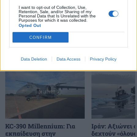
I want to opt-out of Collection, Use,
Retention, Sale, and/or Sharing of my
Ακολουθήστε το onalert.gr στο
Google
Personal Data that Is Unrelated with the
Purposes for which it was collected.
News
και μάθετε πρώτοι όλες τις ειδήσεις
Opted Out
για την άμυνα.
CONFIRM
Data Deletion
Data Access
Privacy Policy
Διάβασε επίσης
KC-390 Millennium: Για
Ιράν: Αξιώνει 
εκπαίδευση στην
δεχτούν «όλους