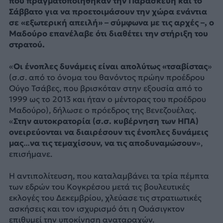
που πραγματοποιήθηκαν την Παρασκευή και το
Σάββατο για να προετοιμάσουν την χώρα ενάντια
σε «εξωτερική απειλή» – σύμφωνα με τις αρχές –, ο
Μαδούρο επανέλαβε ότι διαθέτει την στήριξη του
στρατού.
«
Οι ένοπλες δυνάμεις είναι απολύτως «τσαβίστας
»
(σ.σ. από το όνομα του θανόντος πρώην προέδρου
Ούγο Τσάβες, που βρισκόταν στην εξουσία από το
1999 ως το 2013 και ήταν ο μέντορας του προέδρου
Μαδούρο), δήλωσε ο πρόεδρος της Βενεζουέλας.
«
Στην αυτοκρατορία (σ.σ. κυβέρνηση των ΗΠΑ)
ονειρεύονται να διαιρέσουν τις ένοπλες δυνάμεις
μας…να τις τεμαχίσουν, να τις αποδυναμώσουν
»,
επισήμανε.
Η αντιπολίτευση, που καταλαμβάνει τα τρία πέμπτα
των εδρών του Κογκρέσου μετά τις βουλευτικές
εκλογές του Δεκεμβρίου, χλεύασε τις στρατιωτικές
ασκήσεις και τον ισχυρισμό ότι η Ουάσιγκτον
επιθυμεί την υποκίνηση αναταραχών.