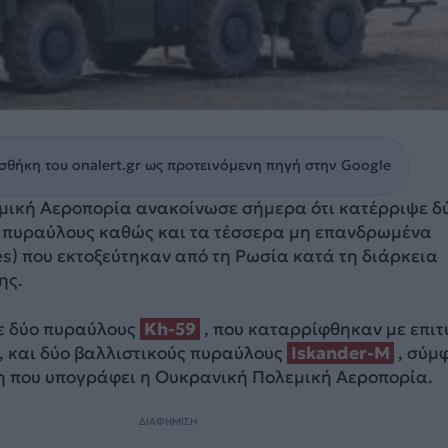
θήκη του onalert.gr ως προτεινόμενη πηγή στην Google
μική Αεροπορία ανακοίνωσε σήμερα ότι κατέρριψε δ
ς πυραύλους καθώς και τα τέσσερα μη επανδρωμένα
s) που εκτοξεύτηκαν από τη Ρωσία κατά τη διάρκεια
ης.
ε δύο πυραύλους
Kh-59
, που καταρρίφθηκαν με επιτ
, και δύο βαλλιστικούς πυραύλους
Iskander-M
, σύμ
η που υπογράφει η Ουκρανική Πολεμική Αεροπορία.
ΔΙΑΦΗΜΙΣΗ