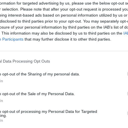
formation for targeted advertising by us, please use the below opt-out s
έστησαν ζημιές.
r selection. Please note that after your opt-out request is processed y
eing interest-based ads based on personal information utilized by us or
Κιρόβοχραντ Αντρίι Ραϊκόβιτς δήλωσε ότι δεν έχουν
disclosed to third parties prior to your opt-out. You may separately opt-
 καθώς η αντιαεροπορική άμυνα ήταν αποτελεσματικ
losure of your personal information by third parties on the IAB’s list of
 της κεντρικής Ουκρανίας.
. This information may also be disclosed by us to third parties on the
IA
Participants
that may further disclose it to other third parties.
ΑΠΕ-ΜΠΕ
ΔΙΑΦΗΜΙΣΗ
l Data Processing Opt Outs
o opt-out of the Sharing of my personal data.
In
o opt-out of the Sale of my Personal Data.
In
to opt-out of processing my Personal Data for Targeted
ing.
In