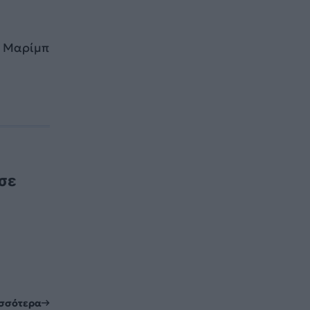
α Μαρίμπ
σε
ο
ισσότερα