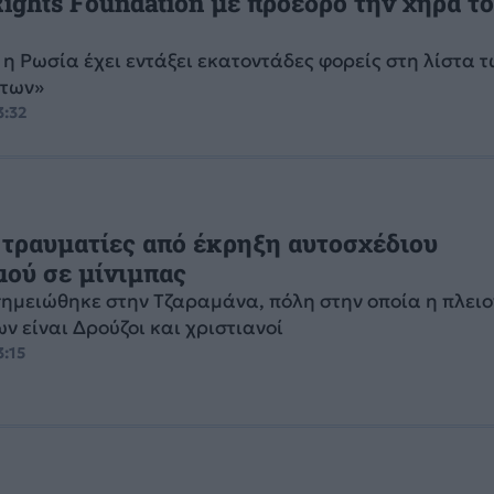
ghts Foundation με πρόεδρο την χήρα τ
 η Ρωσία έχει εντάξει εκατοντάδες φορείς στη λίστα 
ητων»
3:32
4 τραυματίες από έκρηξη αυτοσχέδιου
ού σε μίνιμπας
σημειώθηκε στην Τζαραμάνα, πόλη στην οποία η πλει
ν είναι Δρούζοι και χριστιανοί
3:15