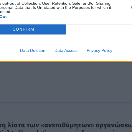
o opt-out of Collection, Use, Retention, Sale, and/or Sharing
ersonal Data that Is Unrelated with the Purposes for which it
lected.
Out
H-59
ΟΥΚΡΑΝΙΑ
ΟΥΚΡΑΝΙΚΗ ΠΟΛΕΜΙΚΗ ΑΕΡΟΠΟΡΙΑ
ΡΩΣ
CONFIRM
Data Deletion
Data Access
Privacy Policy
s
και μάθετε πρώτοι όλες τις ειδήσεις για την άμυνα.
τη λίστα των «ανεπιθύμητων» οργανώσεω