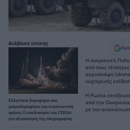
Διάβασε επίσης
Προσ
Η ουκρανική Πολε
από τους τέσσερι
αεροσκάφη (drone
νυχτερινής επίθεσ
Η Ρωσία εκτόξευσ
Ελληνικοί δορυφόροι και
από την Ουκρανία
μικροδορυφόροι για στρατιωτική
με την ανακοίνωσ
χρήση: Ο σχεδιασμός του ΓΕΕΘΑ
για αξιοποίηση της πληροφορίας