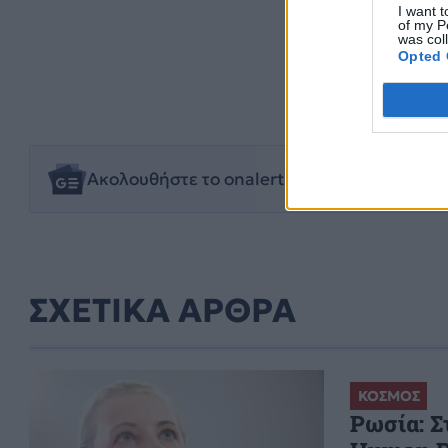
I want t
of my P
was col
Opted 
ISKANDER-M
K
Ακολουθήστε το onalert.gr στο
Google New
ΣΧΕΤΙΚΑ ΑΡΘΡΑ
ΚΟΣΜΟΣ
Ρωσία: Σ