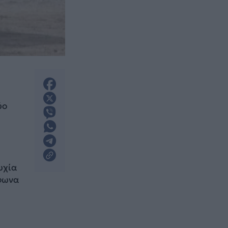
ύο
υχία
φωνα