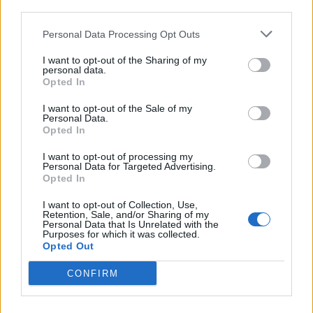
third parties.
ΣΧΕΤΙΚΑ ΑΡΘΡΑ
Personal Data Processing Opt Outs
I want to opt-out of the Sharing of my
personal data.
Opted In
I want to opt-out of the Sale of my
Personal Data.
Opted In
I want to opt-out of processing my
Personal Data for Targeted Advertising.
Opted In
I want to opt-out of Collection, Use,
Retention, Sale, and/or Sharing of my
Personal Data that Is Unrelated with the
Purposes for which it was collected.
Opted Out
CONFIRM
ΚΟΣΜΟΣ
Ομάν: «Θετικές οι συνομιλίες με το
Ιράν για τα Στενά του Ορμούζ –