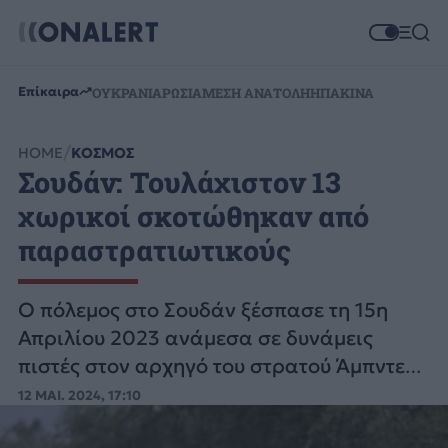
Επίκαιρα
ΟΥΚΡΑΝΙΑ
ΡΩΣΙΑ
ΜΕΣΗ ΑΝΑΤΟΛΗ
ΗΠΑ
ΚΙΝΑ
HOME
ΚΟΣΜΟΣ
Σουδάν: Τουλάχιστον 13
χωρικοί σκοτώθηκαν από
παραστρατιωτικούς
Ο πόλεμος στο Σουδάν ξέσπασε τη 15η
Απριλίου 2023 ανάμεσα σε δυνάμεις
πιστές στον αρχηγό του στρατού Άμπντελ
Φάταχ αλ Μπουρχάν κι αυτές του
12 ΜΑΙ. 2024, 17:10
Μοχάμεντ Χαμντάν Νταγκλό, άλλοτε