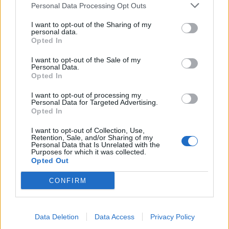
Personal Data Processing Opt Outs
I want to opt-out of the Sharing of my
personal data.
Opted In
I want to opt-out of the Sale of my
Personal Data.
Opted In
I want to opt-out of processing my
Personal Data for Targeted Advertising.
Opted In
I want to opt-out of Collection, Use,
Retention, Sale, and/or Sharing of my
Personal Data that Is Unrelated with the
Purposes for which it was collected.
ΚΟΣΜΟΣ
Opted Out
Τραμπ: «Είμαι εξαιρετικά
ικανοποιημένος με την δουλειά που
CONFIRM
κάνει ο Πιτ Χέγκσεθ»
Αμερικανικά μέσα ενημέρωσης είχαν μεταδώσει
ότι ο Αμερικανός πρόεδρος «τα έχωσε» στον
Data Deletion
Data Access
Privacy Policy
υπουργό Άμυνας με αφορμή τις επιχειρήσεις στο