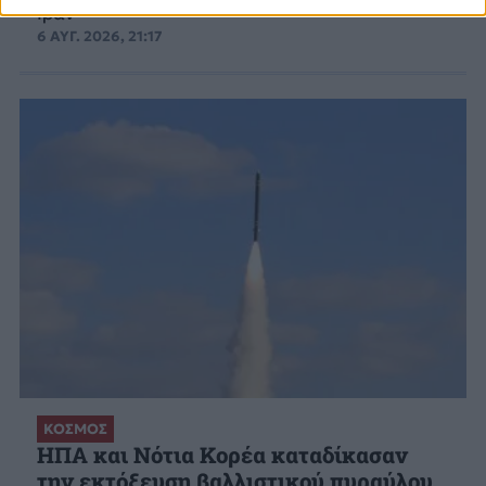
Ιράν
6 ΑΥΓ. 2026, 21:17
ΚΟΣΜΟΣ
ΗΠΑ και Νότια Κορέα καταδίκασαν
την εκτόξευση βαλλιστικού πυραύλου