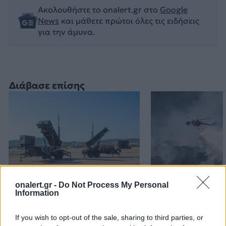
Ακολουθήστε το onalert.gr στο
Google
News
και μάθετε πρώτοι όλες τις ειδήσεις
για την άμυνα.
Διάβασε επίσης
onalert.gr -
Do Not Process My Personal
Patriot στη Σαουδική
H «Βαβέλ» των
Information
Αραβία: Κάθε μήνα
μέσων της
επαναξιολογείται η
Πυροσβεστικής
If you wish to opt-out of the sale, sharing to third parties, or