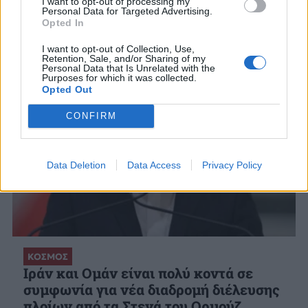
I want to opt-out of processing my
ΣΧΕΤΙΚΑ ΑΡΘΡΑ
Personal Data for Targeted Advertising.
Opted In
I want to opt-out of Collection, Use,
Retention, Sale, and/or Sharing of my
Personal Data that Is Unrelated with the
Purposes for which it was collected.
Opted Out
CONFIRM
Data Deletion
Data Access
Privacy Policy
ΚΟΣΜΟΣ
Ιράν και Ομάν είναι πολύ κοντά σε
συμφωνία για νέα διαδρομή διέλευσης
πλοίων από τα Στενά του Ορμούζ