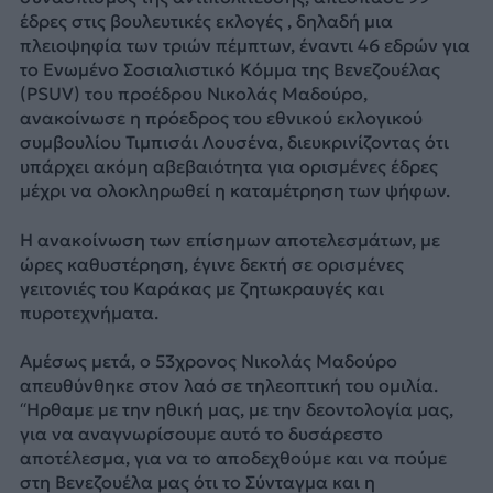
έδρες στις βουλευτικές εκλογές , δηλαδή μια
πλειοψηφία των τριών πέμπτων, έναντι 46 εδρών για
το Ενωμένο Σοσιαλιστικό Κόμμα της Βενεζουέλας
(PSUV) του προέδρου Νικολάς Μαδούρο,
ανακοίνωσε η πρόεδρος του εθνικού εκλογικού
συμβουλίου Τιμπισάι Λουσένα, διευκρινίζοντας ότι
υπάρχει ακόμη αβεβαιότητα για ορισμένες έδρες
μέχρι να ολοκληρωθεί η καταμέτρηση των ψήφων.
Η ανακοίνωση των επίσημων αποτελεσμάτων, με
ώρες καθυστέρηση, έγινε δεκτή σε ορισμένες
γειτονιές του Καράκας με ζητωκραυγές και
πυροτεχνήματα.
Αμέσως μετά, ο 53χρονος Νικολάς Μαδούρο
απευθύνθηκε στον λαό σε τηλεοπτική του ομιλία.
“Ηρθαμε με την ηθική μας, με την δεοντολογία μας,
για να αναγνωρίσουμε αυτό το δυσάρεστο
αποτέλεσμα, για να το αποδεχθούμε και να πούμε
στη Βενεζουέλα μας ότι το Σύνταγμα και η