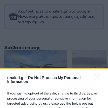
Ακολουθήστε το onalert.gr στο
Google
News
και μάθετε πρώτοι όλες τις ειδήσεις
για την άμυνα.
Διάβασε επίσης
onalert.gr -
Do Not Process My Personal
Information
If you wish to opt-out of the sale, sharing to third parties, or
KC-390 Millennium: Για
Ιράν: Αξιώνει 
processing of your personal or sensitive information for
εκπαίδευση στην
δεχτούν «όλους
targeted advertising by us, please use the below opt-out