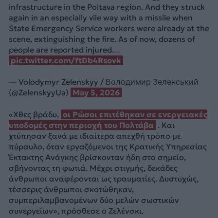
infrastructure in the Poltava region. And they struck
again in an especially vile way with a missile when
State Emergency Service workers were already at the
scene, extinguishing the fire. As of now, dozens of
people are reported injured.…
pic.twitter.com/ftDb4Rsovk
— Volodymyr Zelenskyy / Володимир Зеленський
(@ZelenskyyUa)
May 5, 2026
«Χθες βράδυ,
οι Ρώσοι επιτέθηκαν σε ενεργειακές
υποδομές στην περιοχή του Πολτάβα
. Και
χτύπησαν ξανά με ιδιαίτερα απεχθή τρόπο με
πύραυλο, όταν εργαζόμενοι της Κρατικής Υπηρεσίας
Έκτακτης Ανάγκης βρίσκονταν ήδη στο σημείο,
σβήνοντας τη φωτιά. Μέχρι στιγμής, δεκάδες
άνθρωποι αναφέρονται ως τραυματίες. Δυστυχώς,
τέσσερις άνθρωποι σκοτώθηκαν,
συμπεριλαμβανομένων δύο μελών σωστικών
συνεργείων», πρόσθεσε ο Ζελένσκι.