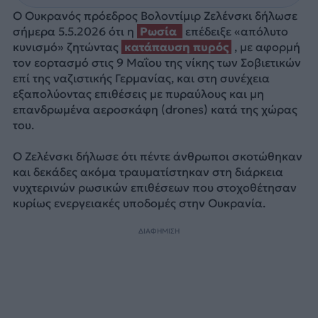
Ο Ουκρανός πρόεδρος Βολοντίμιρ Ζελένσκι δήλωσε
σήμερα 5.5.2026 ότι η
Ρωσία
επέδειξε «απόλυτο
κυνισμό» ζητώντας
κατάπαυση πυρός
, με αφορμή
τον εορτασμό στις 9 Μαΐου της νίκης των Σοβιετικών
επί της ναζιστικής Γερμανίας, και στη συνέχεια
εξαπολύοντας επιθέσεις με πυραύλους και μη
επανδρωμένα αεροσκάφη (drones) κατά της χώρας
του.
Ο Ζελένσκι δήλωσε ότι πέντε άνθρωποι σκοτώθηκαν
και δεκάδες ακόμα τραυματίστηκαν στη διάρκεια
νυχτερινών ρωσικών επιθέσεων που στοχοθέτησαν
κυρίως ενεργειακές υποδομές στην Ουκρανία.
ΔΙΑΦΗΜΙΣΗ