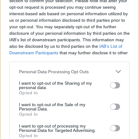
Πορτογαλία
όρους του για ν
section to confirm your selection. Please note that after your
opt-out request is processed you may continue seeing
προετοιμάζονται τα πρώτα
ξανανοίξουν τα
interest-based ads based on personal information utilized by
ελληνικά πληρώματα
Ορμούζ
us or personal information disclosed to third parties prior to
your opt-out. You may separately opt-out of the further
disclosure of your personal information by third parties on the
ΔΙΑΦΗΜΙΣΗ
IAB’s list of downstream participants. This information may
also be disclosed by us to third parties on the
IAB’s List of
Downstream Participants
that may further disclose it to other
third parties.
Personal Data Processing Opt Outs
I want to opt-out of the Sharing of my
personal data.
Opted In
I want to opt-out of the Sale of my
Personal Data.
Opted In
I want to opt-out of processing my
Personal Data for Targeted Advertising.
Opted In