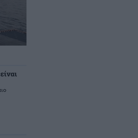
 είναι
πιο