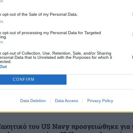
In
υν 41 stealth μαχητικά τύπου F-35B.
 12:52
o opt-out of the Sale of my Personal Data.
In
to opt-out of processing my Personal Data for Targeted
ing.
In
ποκαλυπτικά στοιχεία για τη συντριβή
o opt-out of Collection, Use, Retention, Sale, and/or Sharing
ersonal Data that Is Unrelated with the Purposes for which it
νικού stealth μαχητικού το 2023 – «Πετο
lected.
Out
 για 11 λεπτά»
βριο του 2023, η συντριβή ενός F-35B του Σώματος Π
CONFIRM
 μεγάλο «ντόρο» στις ΗΠΑ, καθώς το αεροσκάφος...
15:51
Data Deletion
Data Access
Privacy Policy
Μαχητικό του US Navy προσγειώθηκε για