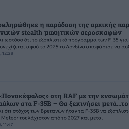
λοκληρώθηκε η παράδοση της αρχικής παρ
ανικών stealth μαχητικών αεροσκαφών
ι ωστόσο ότι το εξοπλιστικό πρόγραμμα των F-35 για
υνεχίζεται αφού το 2025 το Λονδίνο αποφάσισε να αυξ
, 12:28
 «Πονοκέφαλος» στη RAF με την ενσωμά
αύλων στα F-35B – Θα ξεκινήσει μετά…το
ι ότι στόχος των Βρετανών ήταν τα F-35B να εξοπλιστ
Meteor τουλάχιστον από το 2027 και μετά.
, 11:47