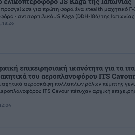
ο ελικοπτεροφόρο JS Kaga της Ιαπωνίας
 προσγείωσε για πρώτη φορά ένα stealth μαχητικό F-
φόρο - αντιτορπιλικό JS Kaga (DDH-184) της Ιαπωνίας
, 18:26
ρχική επιχειρησιακή ικανότητα για τα ιτ
 μαχητικά του αεροπλανοφόρου ITS Cavou
h μαχητικά αεροσκάφη πολλαπλών ρόλων πέμπτης γενι
αεροπλανοφόρου ITS Cavour πέτυχαν αρχική επιχειρ
 12:04