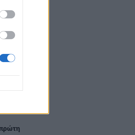
ύσε
εζοναυτών
 πρώτη