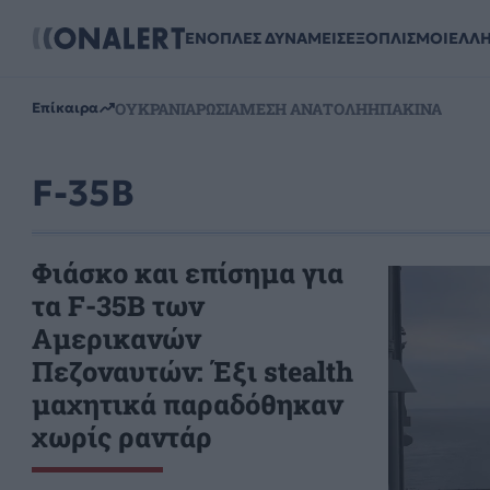
ΕΝΟΠΛΕΣ ΔΥΝΑΜΕΙΣ
ΕΞΟΠΛΙΣΜΟΙ
ΕΛΛ
ΟΥΚΡΑΝΙΑ
ΡΩΣΙΑ
ΜΕΣΗ ΑΝΑΤΟΛΗ
ΗΠΑ
ΚΙΝΑ
Επίκαιρα
F-35B
Φιάσκο και επίσημα για
τα F-35B των
Αμερικανών
Πεζοναυτών: Έξι stealth
μαχητικά παραδόθηκαν
χωρίς ραντάρ