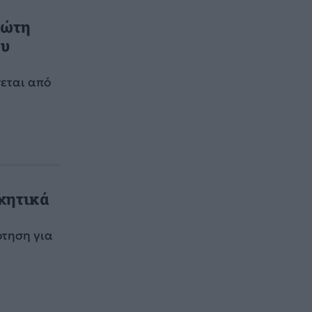
ρώτη
ου
σεται από
αχητικά
ότηση για