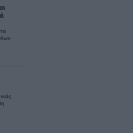
αι
κά
 τα
όλων
ενιάς
βη