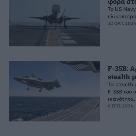
φορά στ
Το US Navy
ελικοπτερο
22 ΟΚΤ. 2024
F-35B: Α
stealth
Τα stealt
F-35B του 
ικανότητα.
6 ΣΕΠ. 2024,