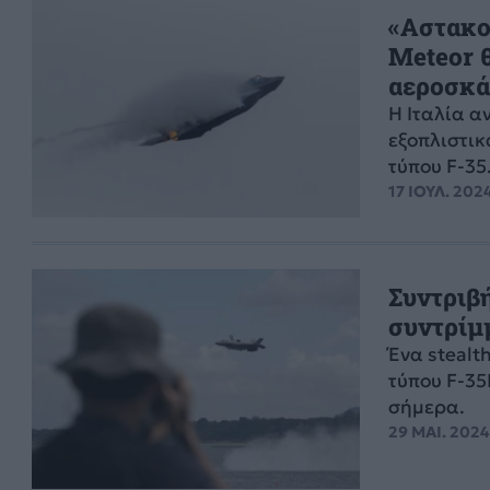
«Αστακο
Meteor θ
αεροσκ
Η Ιταλία α
εξοπλιστι
τύπου F-35
17 ΙΟΥΛ. 2024
Συντριβ
συντρίμμ
Ένα steal
τύπου F-35
σήμερα.
29 ΜΑΙ. 2024