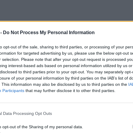
 -
Do Not Process My Personal Information
: Ο προηγμένος πύραυλος για τα βρετανι
 σε επιχειρησιακή λειτουργία μετά το 203
to opt-out of the sale, sharing to third parties, or processing of your per
formation for targeted advertising by us, please use the below opt-out s
είναι πύραυλος cruise αέρος - εδάφους και αναπτύσσ
r selection. Please note that after your opt-out request is processed y
K για τις επιχειρησιακές ανάγκες της βρετανικής...
eing interest-based ads based on personal information utilized by us or
 11:51
disclosed to third parties prior to your opt-out. You may separately opt-
losure of your personal information by third parties on the IAB’s list of
. This information may also be disclosed by us to third parties on the
IA
Participants
that may further disclose it to other third parties.
 Βρετανία θα έχει 41 stealth μαχητικά το
l Data Processing Opt Outs
5 – Στόχος τα 138 αεροσκάφη πέμπτης γεν
o opt-out of the Sharing of my personal data.
Μάιο του 2025, οι βρετανικές αεροπορικές δυνάμεις 