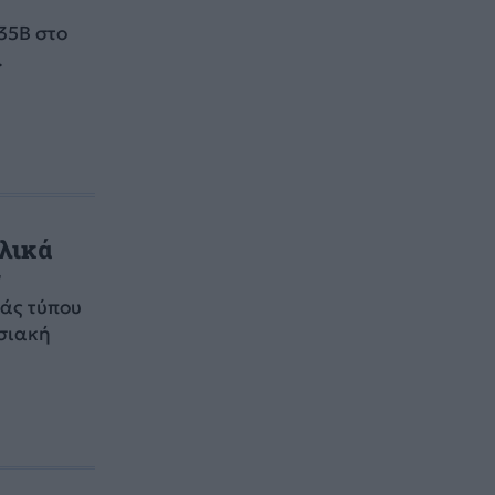
35B στο
.
αλικά
r
άς τύπου
ησιακή