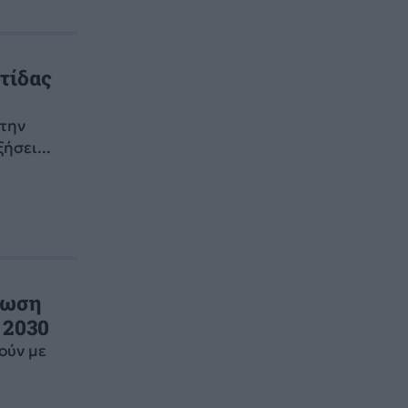
τίδας
 την
ήσει...
τωση
 2030
ούν με