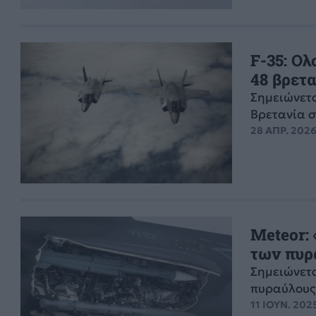
F-35: Ο
48 βρετ
Σημειώνετα
Βρετανία σ
28 ΑΠΡ. 2026
Meteor:
των πυρ
Σημειώνετα
πυραύλους 
11 ΙΟΥΝ. 2025