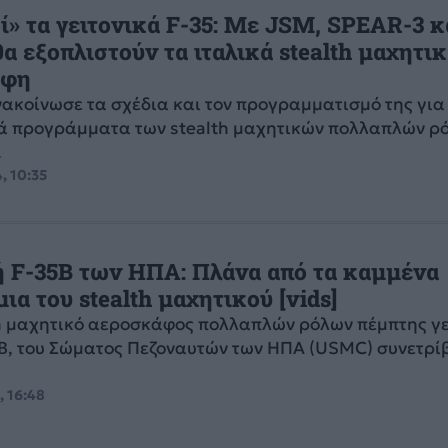
ί» τα γειτονικά F-35: Με JSM, SPEAR-3 κ
α εξοπλιστούν τα ιταλικά stealth μαχητι
άφη
νακοίνωσε τα σχέδια και τον προγραμματισμό της για
κά προγράμματα των stealth μαχητικών πολλαπλών ρ
.
, 10:35
ή F-35B των ΗΠΑ: Πλάνα από τα καμμένα
ια του stealth μαχητικού [vids]
th μαχητικό αεροσκάφος πολλαπλών ρόλων πέμπτης γ
B, του Σώματος Πεζοναυτών των ΗΠΑ (USMC) συνετρί
, 16:48