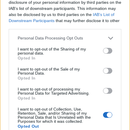
disclosure of your personal information by third parties on the
IAB’s list of downstream participants. This information may
also be disclosed by us to third parties on the
IAB’s List of
Downstream Participants
that may further disclose it to other
third parties.
“Οι στρατιωτικοί δεν πρόκεται ποτέ να
Personal Data Processing Opt Outs
βρεθούν απέναντι στους πολίτες” –
I want to opt-out of the Sharing of my
Συνέντευξη Τσουκαράκη
personal data.
“Κόκκινο” στον κοινωνικό αυτοματισμό άναψε
Opted In
για μια ακόμη φορά ο πρόεδρος της ΠΟΕΣ
I want to opt-out of the Sale of my
αντισυνταγματάρχης Ανέστης Τσουκαράκης.
Personal Data.
4 ΜΑΙ. 2014, 00:01
Opted In
I want to opt-out of processing my
Personal Data for Targeted Advertising.
Opted In
I want to opt-out of Collection, Use,
Retention, Sale, and/or Sharing of my
Personal Data that Is Unrelated with the
Purposes for which it was collected.
Opted Out