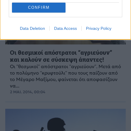
CONFIRM
Data Deletion
Data Access
Privacy Policy
Οι θεσμικοί απόστρατοι “αγριεύουν”
και καλούν σε σύσκεψη άπαντες!
Οι “θεσμικοί” απόστρατοι “αγριεύουν”. Μετά από
το πολύμηνο “κρυφτούλι” που τους παίζουν από
το Μέγαρο Μαξίμου, φαίνεται ότι αποφασίζουν
να...
2 ΜΑΙ. 2014, 00:04