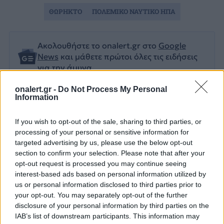
ΘΩΡΗΚΤΟ
ΠΟΛΕΜΙΚΟ ΝΑΥΤΙΚΟ ΗΠΑ
Ακολουθήστε το onalert.gr στο
Google
News
και μάθετε πρώτοι όλες τις ειδήσεις
για την άμυνα.
onalert.gr -
Do Not Process My Personal
Information
Διάβασε επίσης
If you wish to opt-out of the sale, sharing to third parties, or
processing of your personal or sensitive information for
targeted advertising by us, please use the below opt-out
section to confirm your selection. Please note that after your
opt-out request is processed you may continue seeing
interest-based ads based on personal information utilized by
us or personal information disclosed to third parties prior to
your opt-out. You may separately opt-out of the further
disclosure of your personal information by third parties on the
IAB’s list of downstream participants. This information may