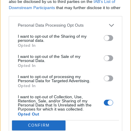
Τουρκία: «Δεν στοχεύει
Προκλήσεων συ
also be disclosed by us to third parties on the
IAB’s List of
κάποια συγκεκριμένη
Αιγαίο από την
Downstream Participants
that may further disclose it to other
χώρα η αμυντική
8 παραβάσεις κ
third parties.
συμφωνία με Πακιστάν
παραβιάσεις
Personal Data Processing Opt Outs
και Σαουδική Αραβία»
I want to opt-out of the Sharing of my
personal data.
Opted In
ΔΙΑΦΗΜΙΣΗ
I want to opt-out of the Sale of my
Personal Data.
Opted In
I want to opt-out of processing my
Personal Data for Targeted Advertising.
Opted In
I want to opt-out of Collection, Use,
Retention, Sale, and/or Sharing of my
Personal Data that Is Unrelated with the
Purposes for which it was collected.
Opted Out
CONFIRM