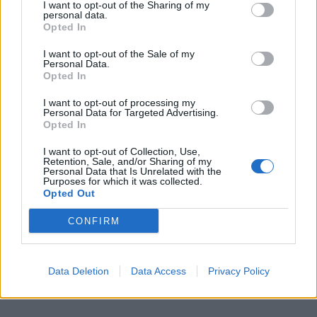
I want to opt-out of the Sharing of my
2013,διαπιστωνουμε απο τις 22χιλιαδες
personal data.
μερισματουχους προερχομενους του ΣΞ, οι
Opted In
13χιλιαδες να λαμβανουν μερισμα
ΑΓΕΣ,Υποστρατηγου και Αντιστρατηγου,πραγμα
I want to opt-out of the Sale of my
Personal Data.
εντελως στρεβλο και υπευθυνο για την τωρινη
Opted In
οικ.κατασταση του ΜΤΣ.
I want to opt-out of processing my
Personal Data for Targeted Advertising.
ΟΜΑΔΑ ΕΜΘ ΑΠΟΣΤΡΑΤΟΙ
Opted In
ΔΙΑΦΗΜΙΣΗ
I want to opt-out of Collection, Use,
Retention, Sale, and/or Sharing of my
Personal Data that Is Unrelated with the
Purposes for which it was collected.
Opted Out
CONFIRM
Data Deletion
Data Access
Privacy Policy