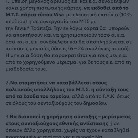
1. Επειδή μεγάλος αριθμός ε.ε. και ε.α. συναδέλφων
κάνει χρήση πιστωτικής κάρτας,
να εκδοθεί από το
Μ.Τ.Σ. κάρτα τύπου Visa
με ελκυστικό επιτόκιο (10%
περίπου) η σε συνεργασία του ΜΤΣ με
την Γενική Τράπεζα. Την εν λόγω κάρτα θα μπορούν
να αποκτήσουν και να χρησιμοποιούν τόσο οι ε.α.
όσο και οι ε.ε. συνάδελφοι και θα αποπληρώνεται σε
ισόποσες μηνιαίες δόσεις (6 – 24 αναλόγως ποσού).
Η μηνιαία δόση θα παρακρατείται για τους μεν ε.α.
από το χορηγούμενο μέρισμα, για δε τους ε.ε. από τη
μισθοδοσία τους.
2
.Να σταματήσει να καταβάλλεται στους
πολιτικούς υπαλλήλους του Μ.Τ.Σ. η σύνταξη τους
από τα έσοδα του ταμείου
, αλλά από το Γ.Λ.Κ. όπως
σε όλους του συνταξιούχους του δημοσίου.
3.
Να διακοπεί η χορήγηση σύνταξης – μερίσματος
στους συνταξιούχους εθνικής αντίστασης
ή σε
όποιον άλλο χορηγείται χωρίς να έχουν καταβληθεί
προηγουμένως αντίστοιχες εισφορές.Να