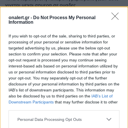
γινεται μεχρι σημερα,σε ομαδες
“συγγενων”μερισματουχων ,οπως αγαμες θυγατερες
κ.λ.π
onalert.gr -
Do Not Process My Personal
Information
5.
Να μην λαμβανουν μερισμα ΕΚΟΕΜΣ
ολοι οσοι
συνταξιοδοτηθηκαν πριν την 1η Απριλιου 1997,ενω
If you wish to opt-out of the sale, sharing to third parties, or
processing of your personal or sensitive information for
οσοι συνταξιοδοτηθηκαν μετα την ημερομηνια αυτη
targeted advertising by us, please use the below opt-out
να λαμβανουν 1/35 στο μερισμα που αναλογει στον
section to confirm your selection. Please note that after your
βαθμο,αναλογα με τα χρονια που μεσολαβησαν απο
opt-out request is processed you may continue seeing
το 1997 εως την αποστρατειας τους.Δηλαδη ενας
interest-based ads based on personal information utilized by
Σχης που αποστρατευτηκε το 2007 να λαμβανει τα
us or personal information disclosed to third parties prior to
10/35 του αναλογουντος μερισματος Σχη!!!
your opt-out. You may separately opt-out of the further
disclosure of your personal information by third parties on the
6.
Να δημιουργηθει βαθμος μερισματος ΜΤΣ
IAB’s list of downstream participants. This information may
Ταξιαρχου
,διοτι παρατηρειται το φαινομενο Λγος με
also be disclosed by us to third parties on the
IAB’s List of
28 χρονια που αποστρατευεται λαμβανοντας τον
Downstream Participants
that may further disclose it to other
αποστρατευτικο του Τχη,με αποδοχες Σχη,να
third parties.
λαμβανει μερισμα Υποστρατηγου!!!Επισεις
μελετωντας το εγγραφο για την οικ.κατασταση του
Personal Data Processing Opt Outs
ΜΤΣ και των αλλων ταμειων μας του ετους