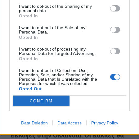
Ο απερχόμενος πρωθυπουργός της Ολλανδίας
I want to opt-out of the Sharing of my
Μαρκ Ρούτε είναι το φαβορί για να διαδεχτεί τον
personal data.
Opted In
Γενς Στόλτενμπεργκ στην ηγεσία του NATO.
28 ΝΟΕ. 2023, 12:12
I want to opt-out of the Sale of my
Personal Data.
Opted In
I want to opt-out of processing my
Personal Data for Targeted Advertising.
Opted In
I want to opt-out of Collection, Use,
Retention, Sale, and/or Sharing of my
Personal Data that Is Unrelated with the
Purposes for which it was collected.
Opted Out
CONFIRM
Data Deletion
Data Access
Privacy Policy
Εκλογές στην Ολλανδία: Οι κάλπες θα