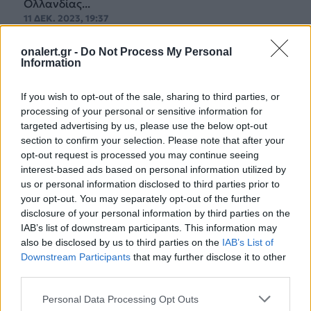
Ολλανδίας...
11 ΔΕΚ. 2023, 19:37
onalert.gr -
Do Not Process My Personal
Information
If you wish to opt-out of the sale, sharing to third parties, or
processing of your personal or sensitive information for
targeted advertising by us, please use the below opt-out
section to confirm your selection. Please note that after your
opt-out request is processed you may continue seeing
interest-based ads based on personal information utilized by
us or personal information disclosed to third parties prior to
your opt-out. You may separately opt-out of the further
disclosure of your personal information by third parties on the
IAB’s list of downstream participants. This information may
also be disclosed by us to third parties on the
IAB’s List of
Downstream Participants
that may further disclose it to other
Μαρκ Ρούτε: Ο απερχόμενος Ολλανδός
third parties.
Πρωθυπουργός είναι το φαβορί για την
ηγεσία του NATO
Personal Data Processing Opt Outs